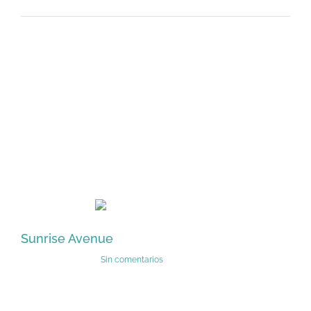
Proyectos
relacionados
Sunrise Avenue
Si
febrero 13th, 2015
|
Sin comentarios
feb