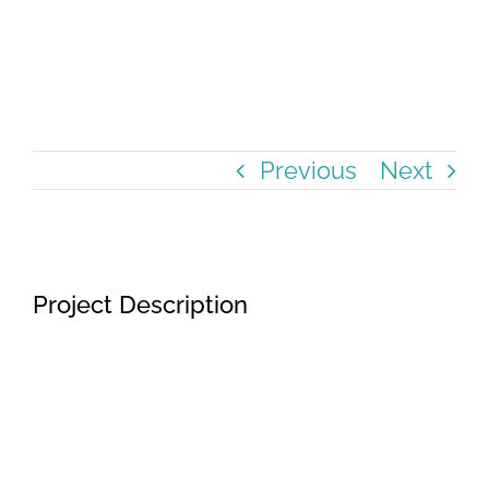
Previous
Next
View
Project Description
Larger
Image
Lorem ipsum dolor sit amet,
consectetur adipiscing elit, sed do
eiusmod tempor incididunt ut labore