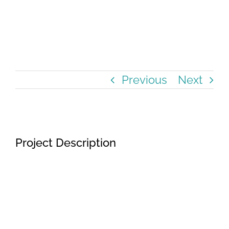
Previous
Next
View
Project Description
Larger
Image
Lorem ipsum dolor sit amet,
consectetur adipiscing elit, sed do
eiusmod tempor incididunt ut labore