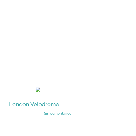
Proyectos
relacionados
London Velodrome
Vi
febrero 13th, 2015
|
Sin comentarios
feb